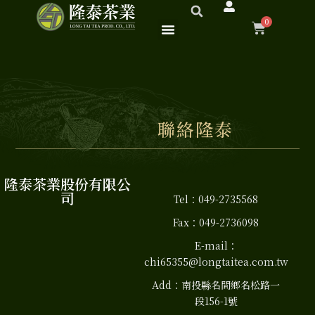
跳
0
至
購
主
要
物
內
容
籃
聯絡隆泰
隆泰茶業股份有限公
司
Tel：049-2735568
Fax：049-2736098
E-mail：
chi65355@longtaitea.com.tw
Add：南投縣名間鄉名松路一
段156-1號