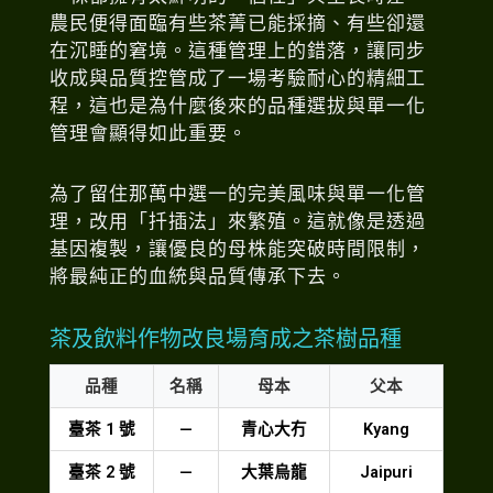
農民便得面臨有些茶菁已能採摘、有些卻還
在沉睡的窘境。這種管理上的錯落，讓同步
收成與品質控管成了一場考驗耐心的精細工
程，這也是為什麼後來的品種選拔與單一化
管理會顯得如此重要。
為了留住那萬中選一的完美風味與單一化管
理，改用「扦插法」來繁殖。這就像是透過
基因複製，讓優良的母株能突破時間限制，
將最純正的血統與品質傳承下去。
茶及飲料作物改良場育成之茶樹品種
品種
名稱
母本
父本
臺茶 1 號
—
青心大冇
Kyang
臺茶 2 號
—
大葉烏龍
Jaipuri