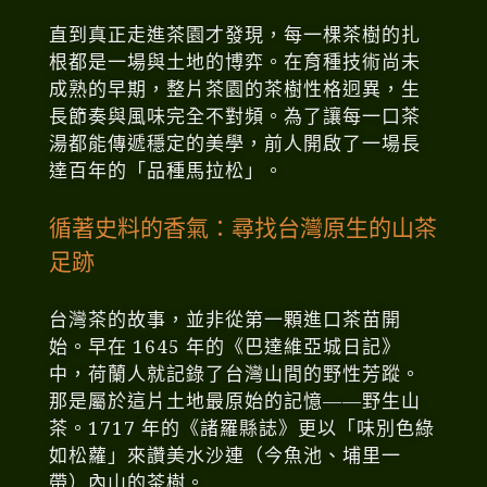
直到真正走進茶園才發現，每一棵茶樹的扎
根都是一場與土地的博弈。在育種技術尚未
成熟的早期，整片茶園的茶樹性格迥異，生
長節奏與風味完全不對頻。為了讓每一口茶
湯都能傳遞穩定的美學，前人開啟了一場長
達百年的「品種馬拉松」。
循著史料的香氣：尋找台灣原生的山茶
足跡
台灣茶的故事，並非從第一顆進口茶苗開
始。早在 1645 年的《巴達維亞城日記》
中，荷蘭人就記錄了台灣山間的野性芳蹤。
那是屬於這片土地最原始的記憶——野生山
茶。1717 年的《諸羅縣誌》更以「味別色綠
如松蘿」來讚美水沙連（今魚池、埔里一
帶）內山的茶樹。