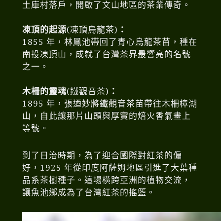
土庫村落戶，開啟了文山地區的茶業傳奇。
凍頂的起源
(凍頂烏龍茶)
：
1855 年，林鳳池帶回了青心烏龍茶苗，種在
南投凍頂山，成就了台灣茶界最響亮的名號
之一。
木柵的靈魂
(鐵觀音茶)
：
1895 年，張迺妙將鐵觀音茶苗帶往木柵樟湖
山，自此讓那片山頭與厚實的焙火香氣畫上
等號。
到了日治時期，為了迎合國際對紅茶的偏
好，1925 年從印度阿薩姆地區引進了大葉種
品系茶樹種子。這場橫跨亞洲的植物交流，
讓魚池鄉成為了台灣紅茶的搖籃。