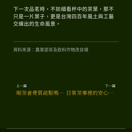
下一次品茗時，不妨細看杯中的茶葉，那不
只是一片葉子，更是台灣四百年風土與工藝
交織出的生命風景。
資料來源：農業部茶及飲料作物改良場
上一篇
下一篇
上一頁
下一
喝茶會骨質疏鬆嗎？科學告訴你真相！
日常茶事裡的安心學：破除農藥殘留迷思，找回喝茶的從容