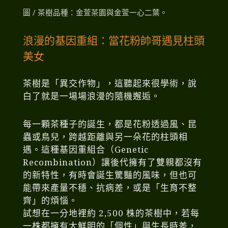
圖 / 茶樹品種：金萱茶園與金萱一心二葉。
浪漫的基因重組：當花粉帥哥遇見柱頭
美女
茶樹是「異交作物」，這聽起來很學術，說
白了就是一場場浪漫的隨機邂逅。
每一顆茶種子的誕生，都是花粉透過風、昆
蟲或鳥兒，跨越距離與另一朵花的柱頭相
遇。這種基因重組合（Genetic
Recombination）讓後代擁有了雙親都沒有
的新特性，有時會誕生驚豔的風味，但也可
能帶來產量不穩、抗病差，或是「生育不整
齊」的煩惱。
試想在一分地裡約 2,500 株的茶樹中，若每
一株都擁有太鮮明的「個性」與生長時差，