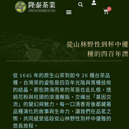
跳
0
至
購
主
要
物
內
容
從山林野性到杯中優
籃
種的四百年漂
從 1645 年的原生山茶到如今 26 種台茶品
種，台灣茶的姿態是四百年光陰與育種技術
的結晶。那些跨海而來的茶苗在此扎根，透
過花粉與柱頭的浪漫邂逅，交織出「基因交
流」的變幻與魅力。每一口清香背後都藏著
品種演化的故事與生命力，讓我們在品茗之
際，共同感受這段從山林野性到杯中優雅的
悠長旅程。