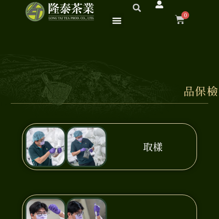
跳
0
至
購
主
要
物
內
容
籃
品保檢
取樣